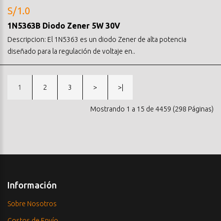
S/1.0
1N5363B Diodo Zener 5W 30V
Descripcion: El 1N5363 es un diodo Zener de alta potencia
diseñado para la regulación de voltaje en..
1
2
3
>
>|
Mostrando 1 a 15 de 4459 (298 Páginas)
Información
Sobre Nosotros
Costos de Envío