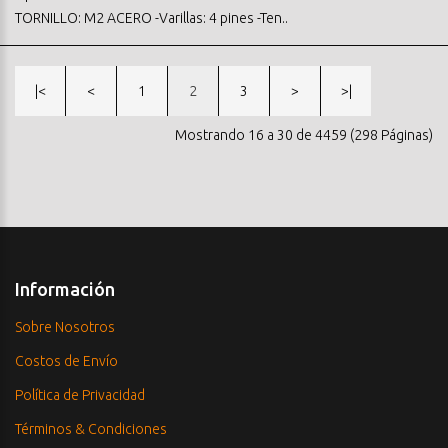
TORNILLO: M2 ACERO -Varillas: 4 pines -Ten..
|<
<
1
2
3
>
>|
Mostrando 16 a 30 de 4459 (298 Páginas)
Información
Sobre Nosotros
Costos de Envío
Política de Privacidad
Términos & Condiciones