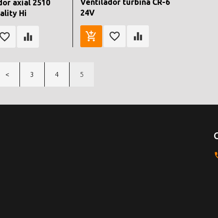
Ventilador turbina CR-6
dor axial 2510
24V
ality Hi
<
3
4
5