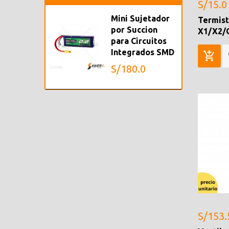
S/15.0
Mini Sujetador
Termist
por Succion
X1/X2/
para Circuitos
Integrados SMD
S/180.0
S/153.