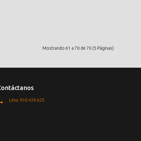
Mostrando 61 a 70 de 70 (5 Páginas)
Contáctanos
Lima: 910 439 625