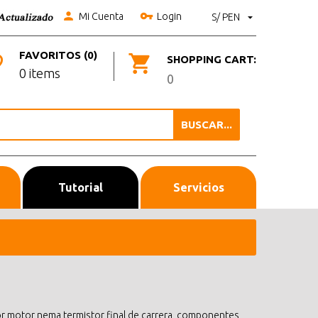
Mi Cuenta
Login
S/ PEN
FAVORITOS (0)
SHOPPING CART:
0 items
0
BUSCAR...
Tutorial
Servicios
or motor nema termistor final de carrera, componentes