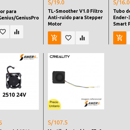
S/19.0
S/16.0
TL-Smoother V1.0 Filtro
Tubo d
or para
Anti-ruido para Stepper
Ender-
Genius/GeniusPro
Motor
Smart 
S/107.5
5