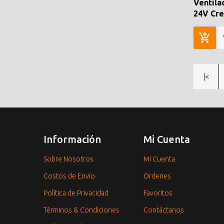
Ventila
24V Cre
|<
Información
Mi Cuenta
Sobre Nosotros
Mi Cuenta
Costos de Envío
Ordenes
Política de Privacidad
Favoritos
Términos & Condiciones
Contáctanos