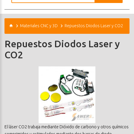
Materiales CNC y 3D
Repuestos Diodos Laser y CO2
Repuestos Diodos Laser y
CO2
El láser CO2 trabaja mediante Dióxido de carbono y otros químicos
comprimidos y estimulados mediante dos barras de diodo