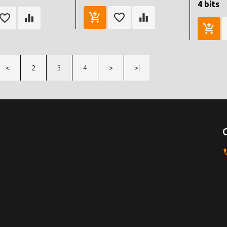
4 bits
<
2
3
4
>
>|