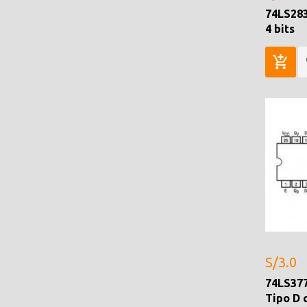
74LS28
4 bits
S/3.0
74LS377
Tipo D 