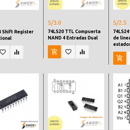
S/3.0
S/2.5
74LS20 TTL Compuerta
74LS241
 Shift Register
NAND 4 Entradas Dual
de line
cional
estado