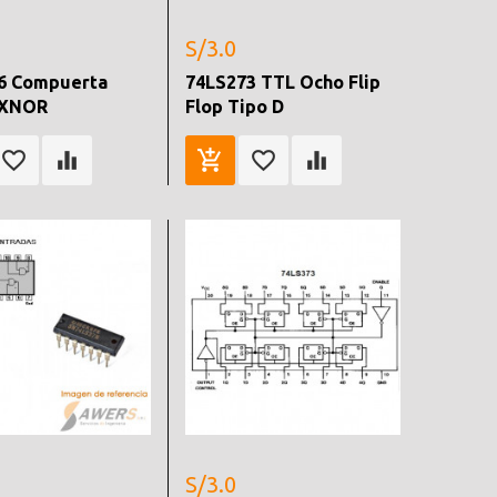
S/3.0
6 Compuerta
74LS273 TTL Ocho Flip
 XNOR
Flop Tipo D
S/3.0