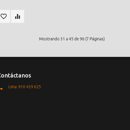
Mostrando 31 a 45 de 96 (7 Páginas)
Contáctanos
Lima: 910 439 625