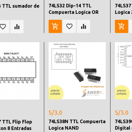
74LS32 Dip-14 TTL
74LS37
3 TTL sumador de
Compuerta Logica OR
Logica
S/3.0
S/3.0
74LS38N TTL Compuerta
74LS39
 TTL Flip Flop
Logica NAND
Digital
con 8 Entradas