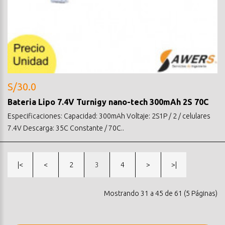
S/30.0
Bateria Lipo 7.4V Turnigy nano-tech 300mAh 2S 70C
Especificaciones: Capacidad: 300mAh Voltaje: 2S1P / 2 / celulares
7.4V Descarga: 35C Constante / 70C..
|<
<
2
3
4
>
>|
Mostrando 31 a 45 de 61 (5 Páginas)