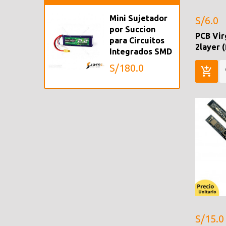
Mini Sujetador
S/6.0
por Succion
PCB Vir
para Circuitos
2layer (
Integrados SMD
S/180.0
S/15.0