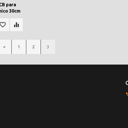
CB para
nico 30cm
<
1
2
3