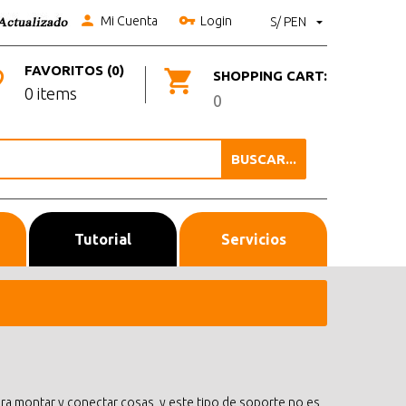
Mi Cuenta
Login
S/ PEN
FAVORITOS (0)
SHOPPING CART:
0 items
0
BUSCAR...
Tutorial
Servicios
 montar y conectar cosas, y este tipo de soporte no es