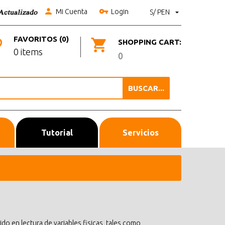
Mi Cuenta
Login
S/ PEN
FAVORITOS (0)
SHOPPING CART:
0 items
0
BUSCAR...
Tutorial
Servicios
do en lectura de variables fisicas, tales como