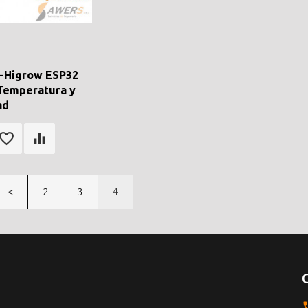
-Higrow ESP32
Temperatura y
ad
<
2
3
4