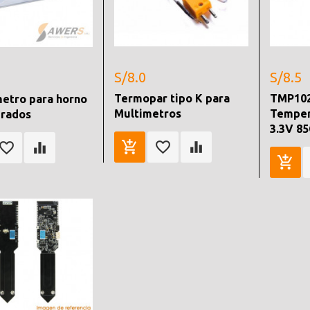
S/8.0
S/8.5
Termopar tipo K para
TMP102
etro para horno
Multimetros
Temper
grados
3.3V 85