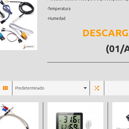
-Temperatura
-Humedad
DESCARG
(01/
Predeterminado