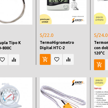
S/22.0
S/24.0
TermoHigrometro
Termom
pla Tipo K
Digital HTC-2
con dob
0-800C
120°C