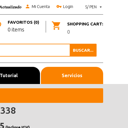
Mi Cuenta
Login
S/ PEN
FAVORITOS (0)
SHOPPING CART:
0 items
0
BUSCAR...
Tutorial
Servicios
338
.5
(incluye IGV)