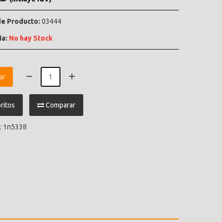
e Producto:
03444
ia:
No hay Stock
ar
ritos
Comparar
:
1n5338