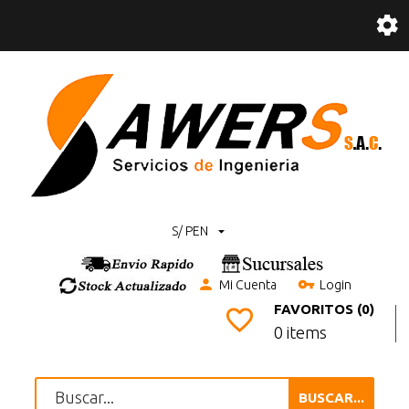
S/ PEN
Mi Cuenta
Login
FAVORITOS (0)
0 items
BUSCAR...