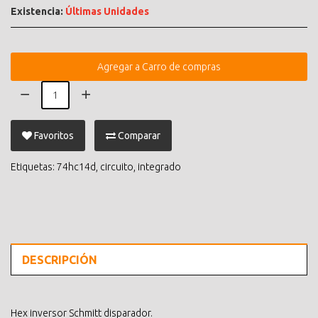
Existencia:
Últimas Unidades
Agregar a Carro de compras
Favoritos
Comparar
Etiquetas:
74hc14d
,
circuito
,
integrado
DESCRIPCIÓN
Hex inversor Schmitt disparador.