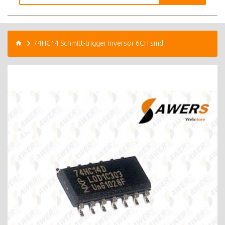
74HC14 Schmitt-trigger inversor 6CH smd