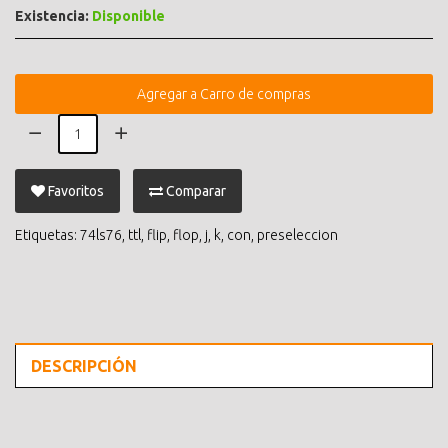
Existencia:
Disponible
Agregar a Carro de compras
Favoritos
Comparar
Etiquetas:
74ls76
,
ttl
,
flip
,
flop
,
j
,
k
,
con
,
preseleccion
DESCRIPCIÓN