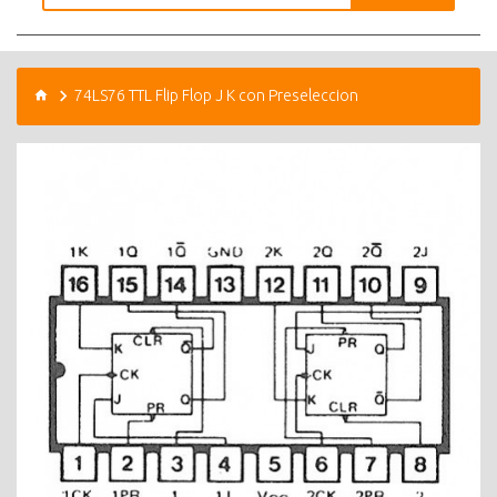
74LS76 TTL Flip Flop J K con Preseleccion