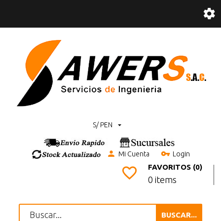
S/ PEN
Mi Cuenta
Login
FAVORITOS (0)
0 items
BUSCAR...