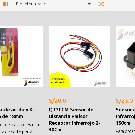
Predeterminado
S/20.0
S/23.0
r de acrilico K-
QT30CM Sensor de
Sensor d
a de 18mm
Distancia Emisor
Infrarr
Receptor Infrarrojo 2-
150cm
or de plástico es una
30Cm
Para obten
ta de corte portátil