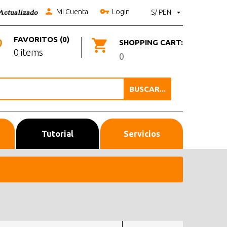
Mi Cuenta
Login
S/ PEN
FAVORITOS (0)
SHOPPING CART:
0 items
0
BUSCAR...
Tutorial
Servicios