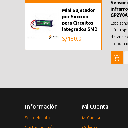
Sensor 
infrarr
Mini Sujetador
GP2Y0A
por Succion
para Circuitos
Este sens
Integrados SMD
infrarrojo
distancia
S/180.0
aproxima
Información
Mi Cuenta
Sobre Nosotros
Mi Cuenta
Costos de Envío
Ordenes