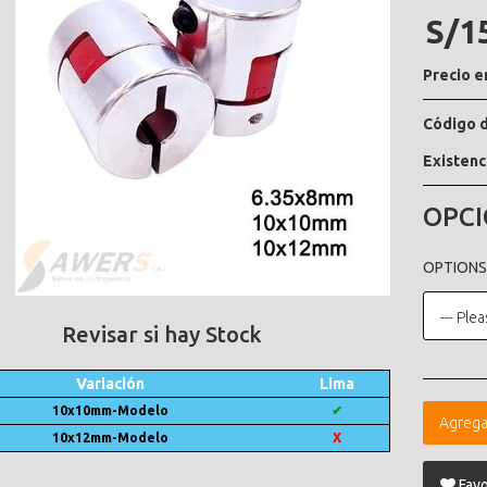
S/1
Precio e
Código d
Existenc
OPCI
OPTIONS
--- Plea
Revisar si hay Stock
Variación
Lima
10x10mm-Modelo
✔
Agrega
10x12mm-Modelo
X
Favo