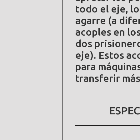
todo el eje, l
agarre (a dife
acoples en lo
dos prisionero
eje). Estos a
para máquinas
transferir má
ESPEC