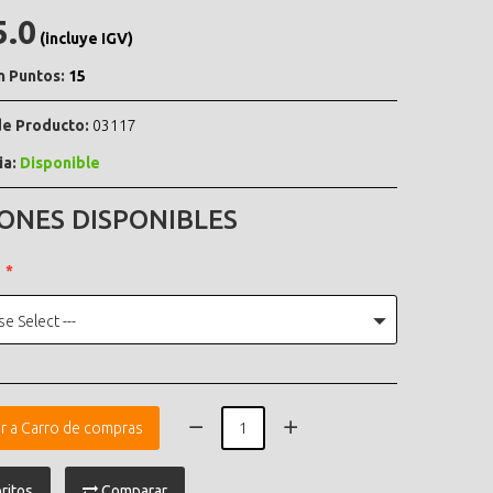
5.0
(incluye IGV)
n Puntos:
15
e Producto:
03117
ia:
Disponible
ONES DISPONIBLES
se Select ---
r a Carro de compras
ritos
Comparar