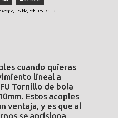
:
Acople
,
Flexible
,
Robusto
,
D25L30
ples cuando quieras
imiento lineal a
FU Tornillo de bola
 10mm. Estos acoples
n ventaja, y es que al
rnos se aprisiona