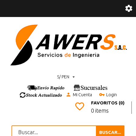
S/ PEN
Mi Cuenta
Login
FAVORITOS (0)
0 items
BUSCAR...