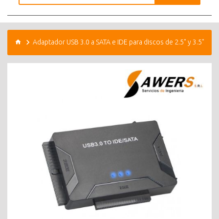
Adaptador USB 3.0 a SATA e IDE para discos de 2.5" y 3.5"