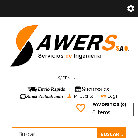
S/ PEN
Mi Cuenta
Login
FAVORITOS (0)
0 items
BUSCAR...