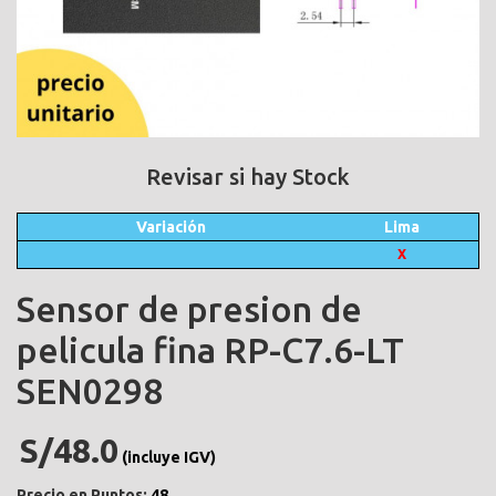
Revisar si hay Stock
Variación
Lima
X
Sensor de presion de
pelicula fina RP-C7.6-LT
SEN0298
S/48.0
(incluye IGV)
Precio en Puntos:
48