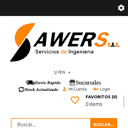
S/ PEN
Mi Cuenta
Login
FAVORITOS (0)
0 items
BUSCAR...