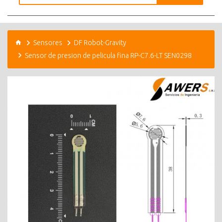
Sensores
DF Robot-Gravity
Sensor de presion de pelicula fina RP-C7.6-LT SEN0298