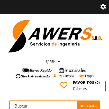
S/ PEN
Mi Cuenta
Login
FAVORITOS (0)
0 items
BUSCAR...