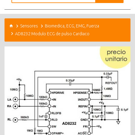
Sensores
Biomedica, ECG, EMG, Fuerza
AD8232 Modulo ECG de pulso Cardiaco