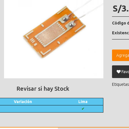
S/3
Código d
Existenc
Agrega
Favo
Etiquetas
Revisar si hay Stock
Variación
Lima
✔