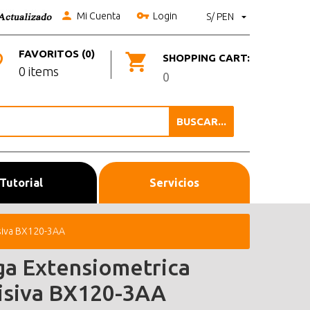
Mi Cuenta
Login
S/ PEN
FAVORITOS (0)
SHOPPING CART:
0 items
0
BUSCAR...
Tutorial
Servicios
isiva BX120-3AA
ga Extensiometrica
isiva BX120-3AA