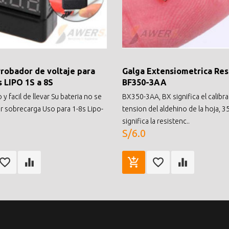
robador de voltaje para
Galga Extensiometrica Res
s LIPO 1S a 8S
BF350-3AA
 facil de llevar Su bateria no se
BX350-3AA, BX significa el calibr
r sobrecarga Uso para 1-8s Lipo-
tension del aldehino de la hoja, 3
significa la resistenc..
S/6.0