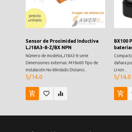
Sensor de Proximidad Inductiva
BX100 P
LJ18A3-8-Z/BX NPN
bateria
Número de modeloLJ18A3-8 serie
Compacto y
Dimensiones externas: M18x60 Tipo de
dañara po
instalación No-blindado Distanci..
Li-ion ..
S/14.0
S/14.0