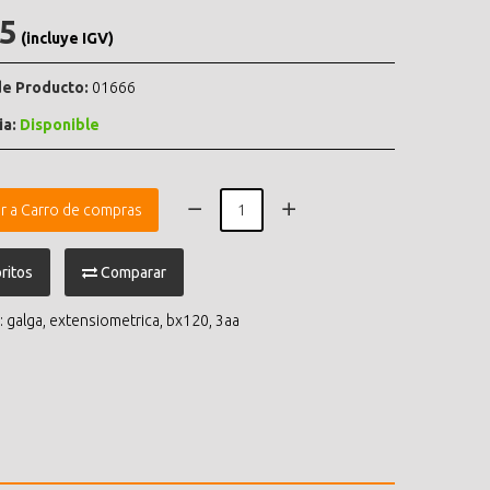
.5
(incluye IGV)
e Producto:
01666
ia:
Disponible
r a Carro de compras
ritos
Comparar
:
galga
,
extensiometrica
,
bx120
,
3aa