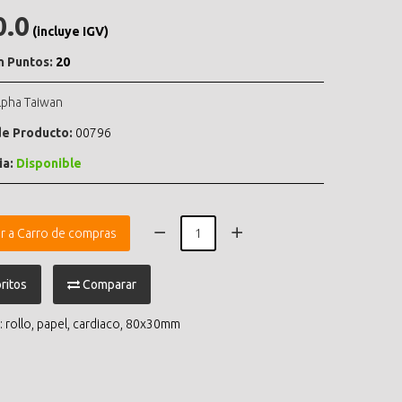
0.0
(incluye IGV)
n Puntos:
20
lpha Taiwan
e Producto:
00796
ia:
Disponible
r a Carro de compras
ritos
Comparar
:
rollo
,
papel
,
cardiaco
,
80x30mm