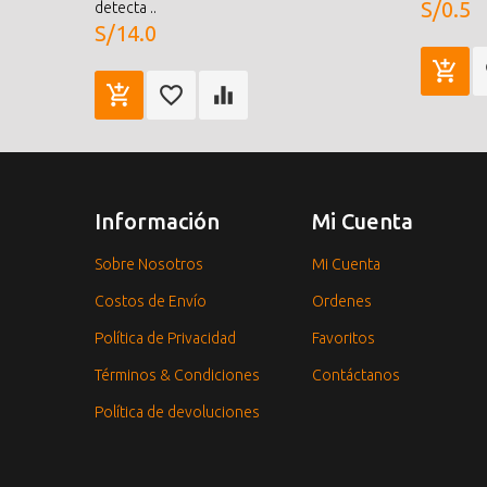
S/0.5
detecta ..
S/14.0
Información
Mi Cuenta
Sobre Nosotros
Mi Cuenta
Costos de Envío
Ordenes
Política de Privacidad
Favoritos
Términos & Condiciones
Contáctanos
Política de devoluciones