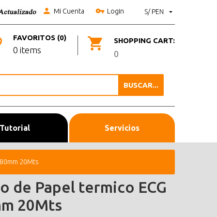
Mi Cuenta
Login
S/ PEN
FAVORITOS (0)
SHOPPING CART:
0 items
0
BUSCAR...
Tutorial
Servicios
G 80mm 20Mts
lo de Papel termico ECG
m 20Mts