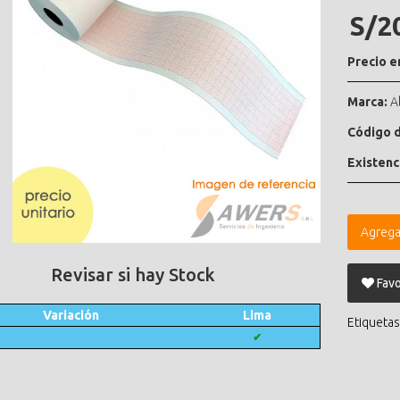
S/2
Precio e
Marca:
A
Código d
Existenc
Agrega
Revisar si hay Stock
Favo
Variación
Lima
Etiquetas
✔