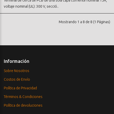
Terminal de cerca de PCB de una sola capa corriente nominal 15A,
voltaje nominal (UL): 300 V, secció..
Mostrando 1 a 8 de 8 (1 Páginas)
Información
Sobre Nosotros
Costos de Envío
Política de Privacidad
Términos & Condiciones
Política de devoluciones