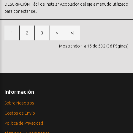
DESCRIPCIÓN: Fácil de instalar Acoplador del eje a menudo utilizado
para conectar se..
1
2
3
>
>|
Mostrando 1 a 15 de 532 (36 Páginas)
Información
Sobre Nosotros
Costos de Envío
Política de Privacidad