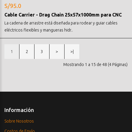
S/95.0
Cable Carrier - Drag Chain 25x57x1000mm para CNC
La cadena de arrastre está diseñada para rodear y guiar cables
eléctricos flexibles y mangueras hidr..
1
2
3
>
>|
Mostrando 1 a 15 de 48 (4 Páginas)
Información
Sobre Nosotros
Costos de Envío