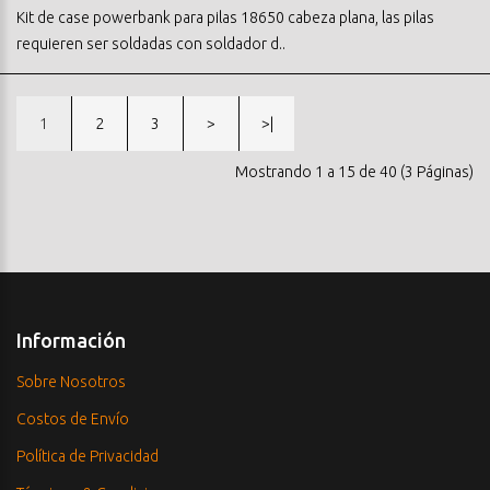
Kit de case powerbank para pilas 18650 cabeza plana, las pilas
requieren ser soldadas con soldador d..
1
2
3
>
>|
Mostrando 1 a 15 de 40 (3 Páginas)
Información
Sobre Nosotros
Costos de Envío
Política de Privacidad