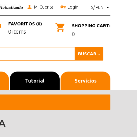
Mi Cuenta
Login
S/ PEN
FAVORITOS (0)
SHOPPING CART:
0 items
0
BUSCAR...
Tutorial
Servicios
A