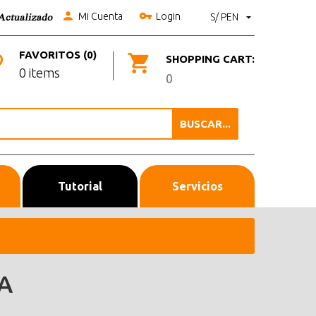
Mi Cuenta
Login
S/ PEN
FAVORITOS (0)
SHOPPING CART:
0 items
0
BUSCAR...
Tutorial
Servicios
A