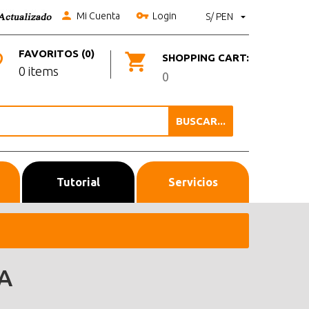
Mi Cuenta
Login
S/ PEN
FAVORITOS (0)
SHOPPING CART:
0 items
0
BUSCAR...
Tutorial
Servicios
A