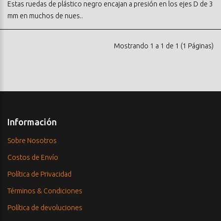
Estas ruedas de plástico negro encajan a presión en los ejes D de 3
mm en muchos de nues..
Mostrando 1 a 1 de 1 (1 Páginas)
Información
Sobre Nosotros
Costos de Envío
Política de Privacidad
Términos & Condiciones
Política de devoluciones