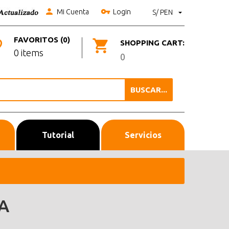
Mi Cuenta
Login
S/ PEN
FAVORITOS (0)
SHOPPING CART:
0 items
0
BUSCAR...
Tutorial
Servicios
A