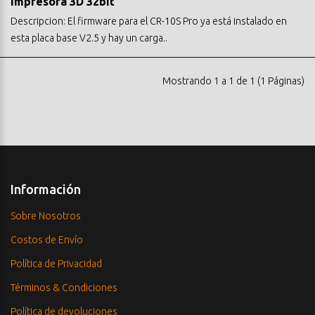
impresora 3D 32bit
Descripcion: El firmware para el CR-10S Pro ya está instalado en
esta placa base V2.5 y hay un carga..
Mostrando 1 a 1 de 1 (1 Páginas)
Información
Sobre Nosotros
Costos de Envío
Política de Privacidad
Términos & Condiciones
Política de devoluciones