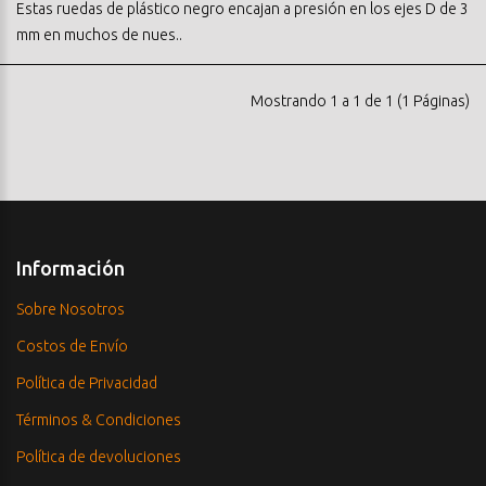
Estas ruedas de plástico negro encajan a presión en los ejes D de 3
mm en muchos de nues..
Mostrando 1 a 1 de 1 (1 Páginas)
Información
Sobre Nosotros
Costos de Envío
Política de Privacidad
Términos & Condiciones
Política de devoluciones