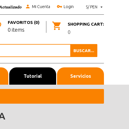
Mi Cuenta
Login
S/ PEN
FAVORITOS (0)
SHOPPING CART:
0 items
0
BUSCAR...
Tutorial
Servicios
A