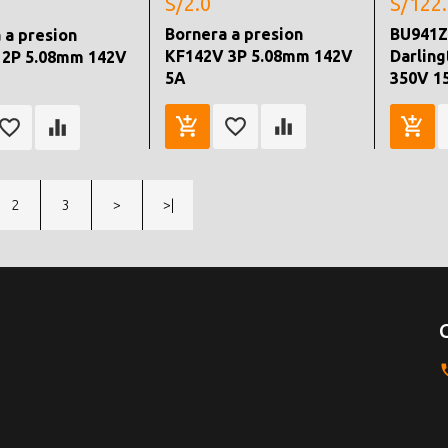
S/2.0
S/122
Bornera a presion
BU941Z
 a presion
KF142V 3P 5.08mm 142V
Darling
 2P 5.08mm 142V
5A
350V 1
2
3
>
>|