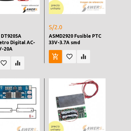
S/2.0
 DT9205A
ASMD2920 Fusible PTC
tro Digital AC-
33V-3.7A smd
V-20A