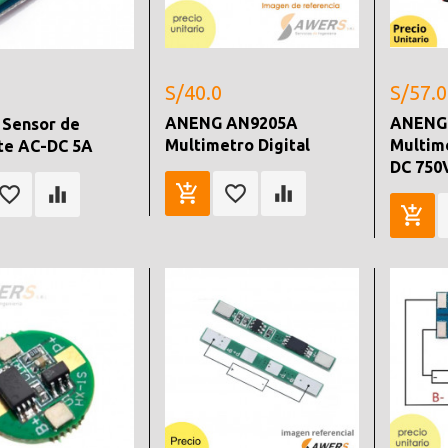
S/40.0
S/57.0
ANENG AN9205A
ANENG
 Sensor de
Multimetro Digital
Multime
te AC-DC 5A
DC 750