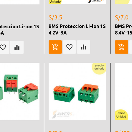
S/3.5
S/7.0
BMS Proteccion Li-ion 1S
BMS Pro
teccion Li-ion 1S
4.2V-3A
8.4V-1
5A