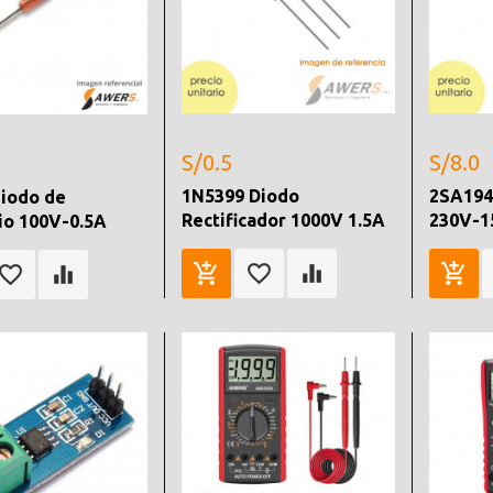
S/0.5
S/8.0
1N5399 Diodo
2SA194
iodo de
Rectificador 1000V 1.5A
230V-1
io 100V-0.5A