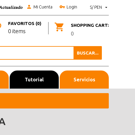
Mi Cuenta
Login
S/ PEN
FAVORITOS (0)
SHOPPING CART:
0 items
0
BUSCAR...
Tutorial
Servicios
A