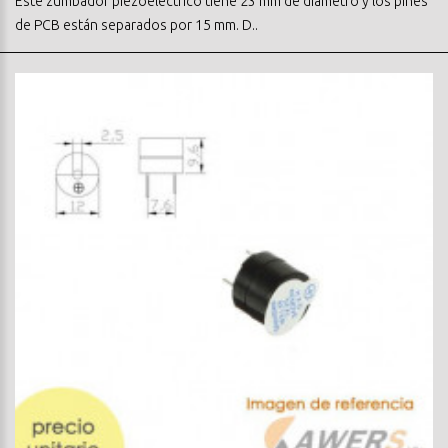
Este zumbador piezoeléctrico tiene 23 mm de diámetro y los pines
de PCB están separados por 15 mm. D..