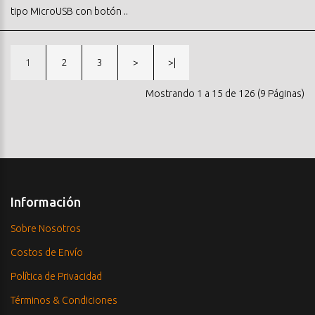
tipo MicroUSB con botón ..
1
2
3
>
>|
Mostrando 1 a 15 de 126 (9 Páginas)
Información
Sobre Nosotros
Costos de Envío
Política de Privacidad
Términos & Condiciones