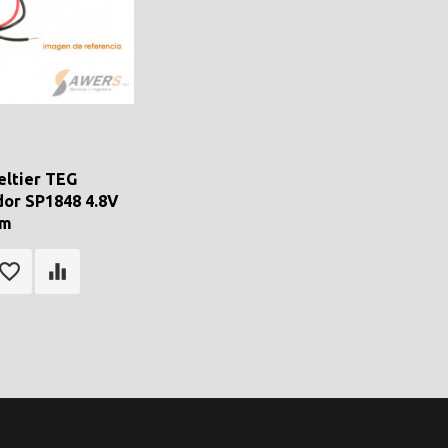
eltier TEG
or SP1848 4.8V
mm