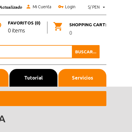
Mi Cuenta
Login
S/ PEN
FAVORITOS (0)
SHOPPING CART:
0 items
0
BUSCAR...
Tutorial
Servicios
A