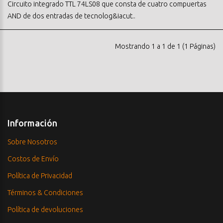
Circuito integrado TTL 74LS08 que consta de cuatro compuertas
AND de dos entradas de tecnolog&iacut..
Mostrando 1 a 1 de 1 (1 Páginas)
Información
Sobre Nosotros
Costos de Envío
Política de Privacidad
Términos & Condiciones
Política de devoluciones