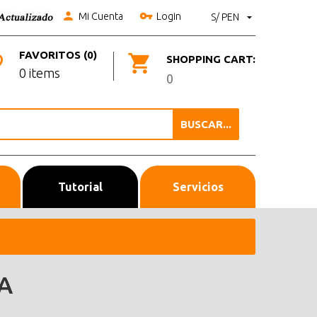
Mi Cuenta
Login
S/ PEN
FAVORITOS (0)
SHOPPING CART:
0 items
0
BUSCAR...
Tutorial
Servicios
A