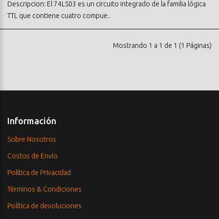
Descripcion: El 74LS03 es un circuito integrado de la familia lógica
TTL que contiene cuatro compue..
Mostrando 1 a 1 de 1 (1 Páginas)
Información
Sobre Nosotros
Costos de Envío
Política de Privacidad
Términos & Condiciones
Política de devoluciones