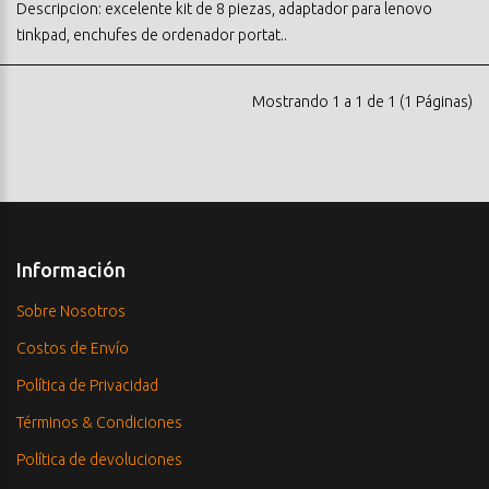
Descripcion: excelente kit de 8 piezas, adaptador para lenovo
tinkpad, enchufes de ordenador portat..
Mostrando 1 a 1 de 1 (1 Páginas)
Información
Sobre Nosotros
Costos de Envío
Política de Privacidad
Términos & Condiciones
Política de devoluciones