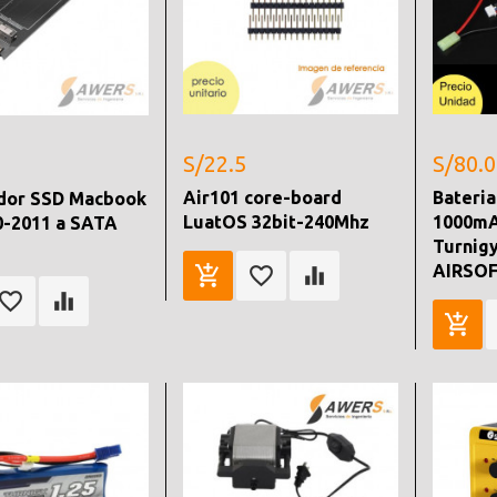
S/22.5
S/80.0
Air101 core-board
Bateria
dor SSD Macbook
LuatOS 32bit-240Mhz
1000mA
0-2011 a SATA
Turnig
AIRSO