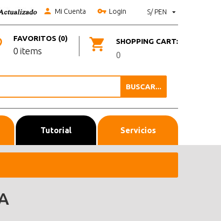
Mi Cuenta
Login
S/ PEN
FAVORITOS (0)
SHOPPING CART:
0 items
0
BUSCAR...
Tutorial
Servicios
A