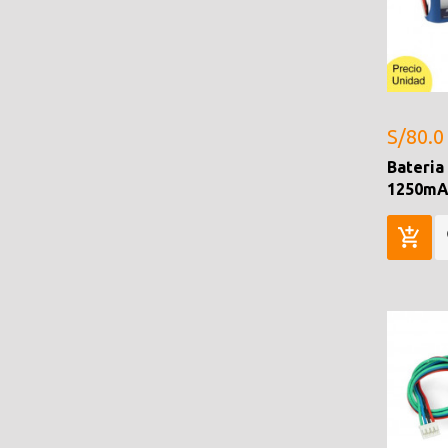
S/80.0
Bateria
1250mAh