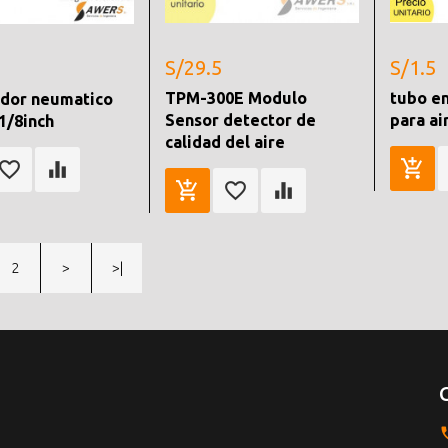
S/29.5
S/1.5
TPM-300E Modulo
tubo en
ador neumatico
Sensor detector de
para ai
 1/8inch
calidad del aire
2
>
>|