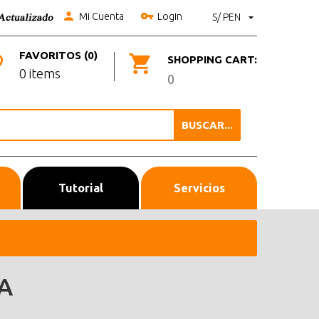
Mi Cuenta
Login
S/ PEN
FAVORITOS (0)
SHOPPING CART:
0 items
0
BUSCAR...
Tutorial
Servicios
A