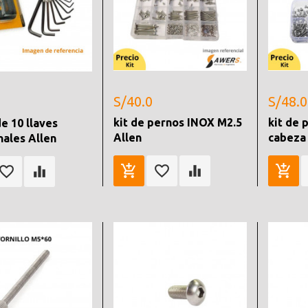
S/40.0
S/48.0
kit de pernos INOX M2.5
kit de 
e 10 llaves
Allen
cabeza 
ales Allen