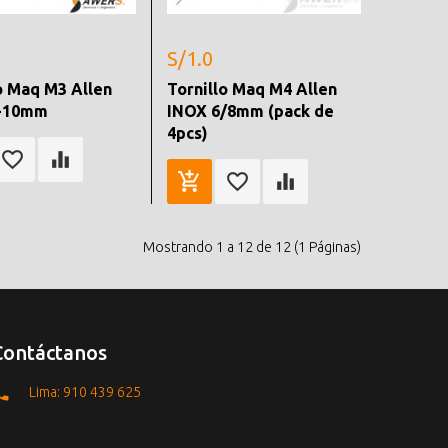
S/1.0
o Maq M3 Allen
Tornillo Maq M4 Allen
-10mm
INOX 6/8mm (pack de
4pcs)
Mostrando 1 a 12 de 12 (1 Páginas)
Contáctanos
Lima: 910 439 625