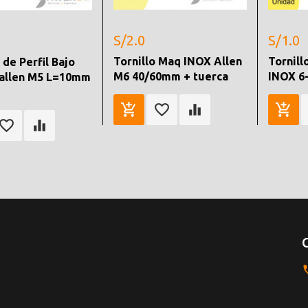
S/2.0
S/1.0
Tornillo Maq INOX Allen
Tornill
 de Perfil Bajo
M6 40/60mm + tuerca
INOX 6
 allen M5 L=10mm