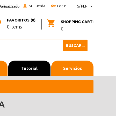
Mi Cuenta
Login
S/ PEN
FAVORITOS (0)
SHOPPING CART:
0 items
0
BUSCAR...
Tutorial
Servicios
A