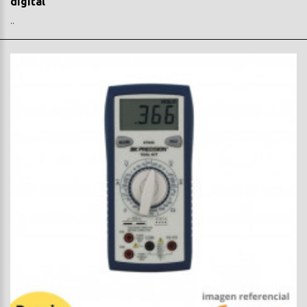
digital
..