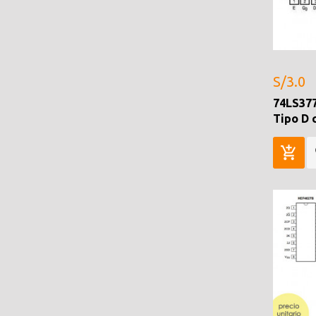
S/3.0
74LS377
Tipo D 