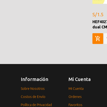
S/1.5
HEF4027
dual C
Información
Mi Cuenta
Sobre Nosotros
Mi Cuenta
Costos de Envío
Ordenes
Política de Privacidad
Favoritos