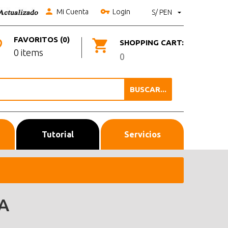
Mi Cuenta
Login
S/ PEN
FAVORITOS (0)
SHOPPING CART:
0 items
0
BUSCAR...
Tutorial
Servicios
A