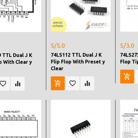
S/5.0
S/3.0
74LS112 TTL Dual J K
74LS27
 TTL Dual J K
Flip Flop With Preset y
Flop Ti
p With Clear y
Clear