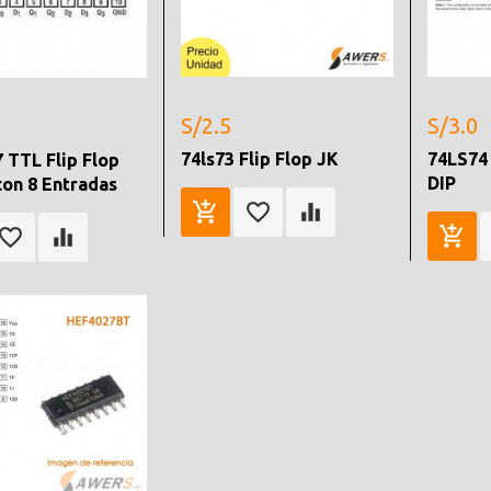
S/2.5
S/3.0
74ls73 Flip Flop JK
74LS74 
 TTL Flip Flop
DIP
con 8 Entradas