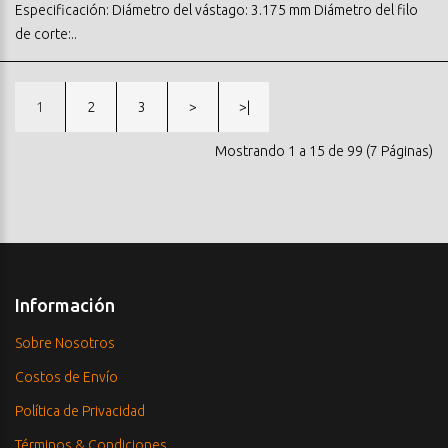
Especificación: Diámetro del vástago: 3.175 mm Diámetro del filo
de corte:..
1
2
3
>
>|
Mostrando 1 a 15 de 99 (7 Páginas)
Información
Sobre Nosotros
Costos de Envío
Política de Privacidad
Términos & Condiciones