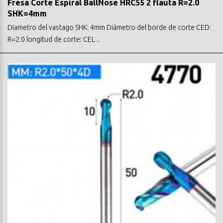
Fresa Corte Espiral BallNose HRC55 2 flauta R=2.0
SHK=4mm
Diametro del vastago SHK: 4mm Diámetro del borde de corte CED:
R=2.0 longitud de corte: CEL ..