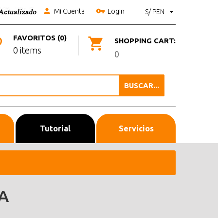
Mi Cuenta
Login
S/ PEN
FAVORITOS (0)
SHOPPING CART:
0 items
0
BUSCAR...
Tutorial
Servicios
A