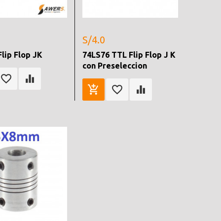
S/4.0
Flip Flop JK
74LS76 TTL Flip Flop J K
con Preseleccion