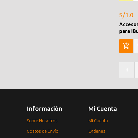
S/1.0
Accesor
para iB
1
Información
Mi Cuenta
Sobre Nosotros
Mi Cuenta
Costos de Envío
Ordenes