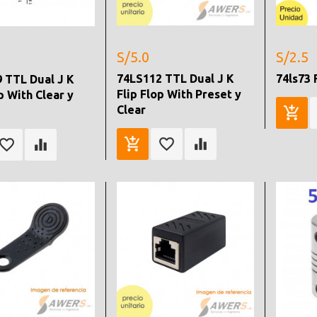
S/5.0
S/2.5
74LS112 TTL Dual J K
74ls73 
 TTL Dual J K
Flip Flop With Preset y
p With Clear y
Clear