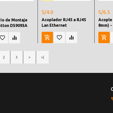
S/4.0
S/6.5
Acoplador RJ45 a RJ45
Acople 
io de Montaje
Lan Ethernet
8mm) -
utton DS9093A
2
3
>
>|