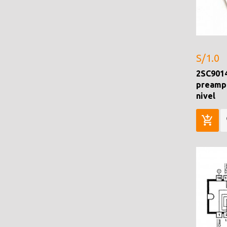
S/1.0
2SC9014
preampl
nivel