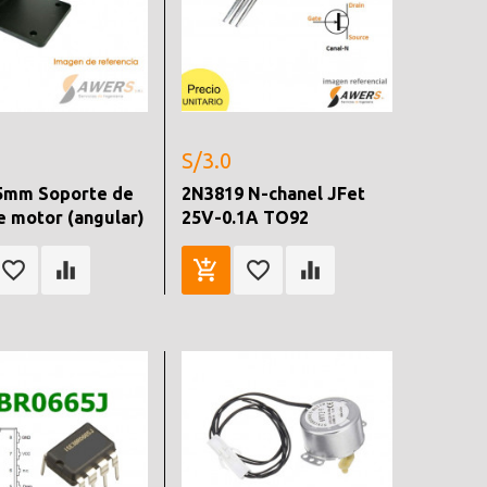
S/3.0
5mm Soporte de
2N3819 N-chanel JFet
e motor (angular)
25V-0.1A TO92