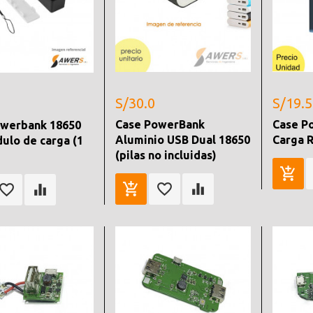
S/30.0
S/19.5
Case PowerBank
Case P
owerbank 18650
Aluminio USB Dual 18650
Carga R
ulo de carga (1
(pilas no incluidas)