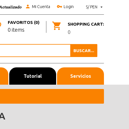
Mi Cuenta
Login
S/ PEN
FAVORITOS (0)
SHOPPING CART:
0 items
0
BUSCAR...
Tutorial
Servicios
A