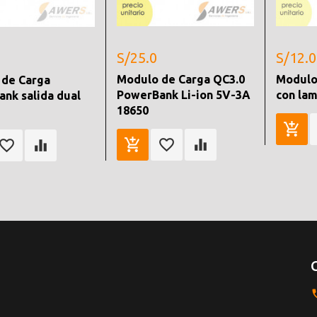
S/25.0
S/12.0
Modulo de Carga QC3.0
Modulo
 de Carga
PowerBank Li-ion 5V-3A
con la
nk salida dual
18650