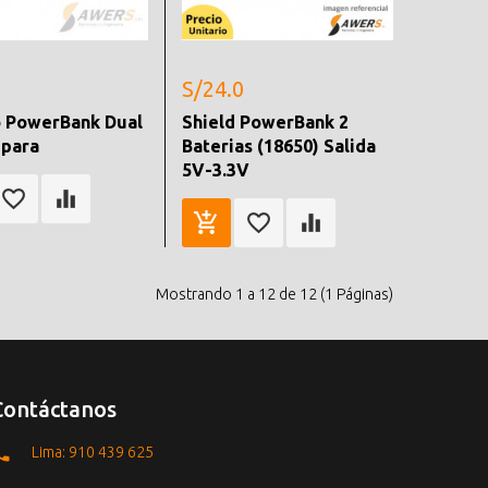
S/24.0
 PowerBank Dual
Shield PowerBank 2
mpara
Baterias (18650) Salida
5V-3.3V
Mostrando 1 a 12 de 12 (1 Páginas)
Contáctanos
Lima: 910 439 625