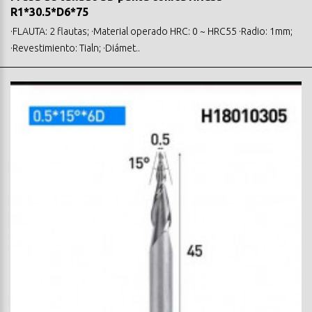
R1*30.5*D6*75
·FLAUTA: 2 flautas; ·Material operado HRC: 0 ~ HRC55 ·Radio: 1mm;
·Revestimiento: Tialn; ·Diámet..