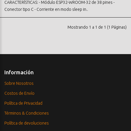
CARACTERÍSTICAS: - Módulo ESP32-WROOM-32 de 38 pines -
Conector tipo C - Corriente en modo sleep in..
Mostrando 1 a 1 de 1 (1 Páginas)
Información
Sobre Nosotros
Costos de Envío
Política de Privacidad
Términos & Condiciones
Política de devoluciones