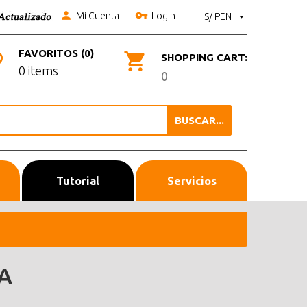
Mi Cuenta
Login
S/ PEN
FAVORITOS (0)
SHOPPING CART:
0 items
0
BUSCAR...
Tutorial
Servicios
A