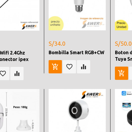
S/34.0
S/50.0
Bombilla Smart RGB+CW
Boton 
Wifi 2.4Ghz
Tuya S
conector ipex