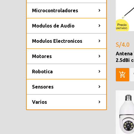
Microcontroladores
Modulos de Audio
Modulos Electronicos
S/4.0
Antena 
Motores
2.5dBi 
Robotica
Sensores
Varios