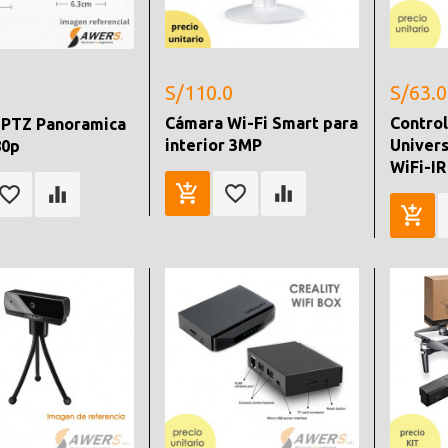
S/110.0
S/63.0
Cámara Wi-Fi Smart para
Contro
 PTZ Panoramica
interior 3MP
Univer
80p
WiFi-I