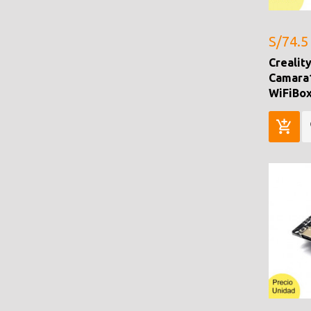
S/74.5
Crealit
Camara
WiFiBo