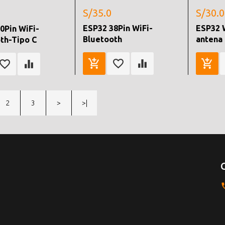
S/35.0
S/30.0
ESP32 38Pin WiFi-
ESP32
0Pin WiFi-
Bluetooth
antena
th-Tipo C
2
3
>
>|