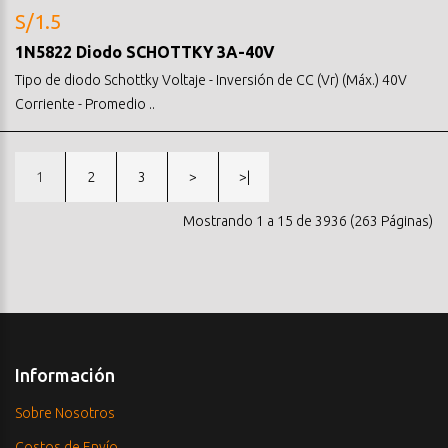
S/1.5
1N5822 Diodo SCHOTTKY 3A-40V
Tipo de diodo Schottky Voltaje - Inversión de CC (Vr) (Máx.) 40V
Corriente - Promedio ..
1
2
3
>
>|
Mostrando 1 a 15 de 3936 (263 Páginas)
Información
Sobre Nosotros
Costos de Envío